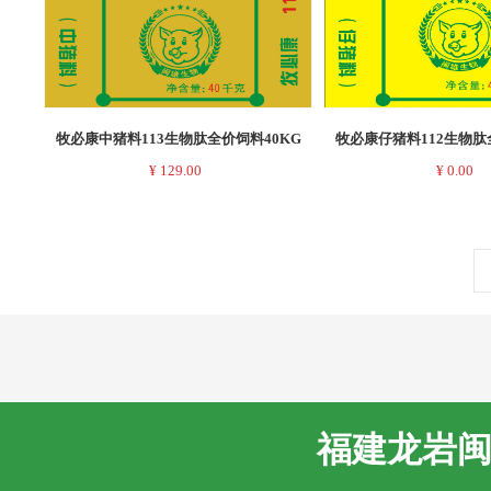
牧必康中猪料113生物肽全价饲料40KG
牧必康仔猪料112生物肽
¥
129.00
¥
0.00
福建龙岩