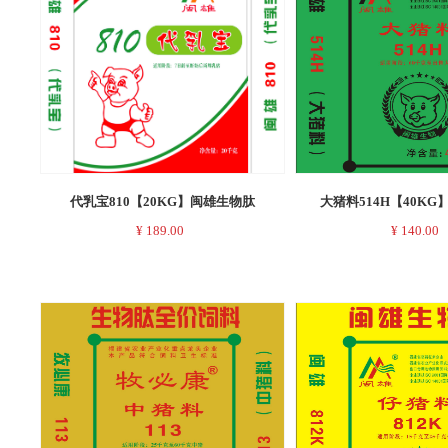
代乳宝810【20KG】闽雄生物肽
大猪料514H【40K
¥
189.00
¥
140.00